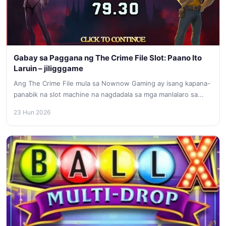
Gabay sa Paggana ng The Crime File Slot: Paano Ito
Laruin – jiligggame
Ang The Crime File mula sa Nownow Gaming ay isang kapana-
panabik na slot machine na nagdadala sa mga manlalaro sa...
23 Hun 2026