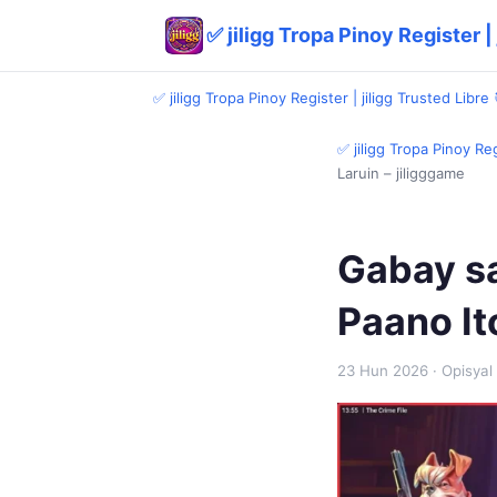
✅ jiligg Tropa Pinoy Register | 
✅ jiligg Tropa Pinoy Register | jiligg Trusted Libre 
✅ jiligg Tropa Pinoy Reg
Laruin – jiligggame
Gabay sa
Paano It
23 Hun 2026
· Opisyal