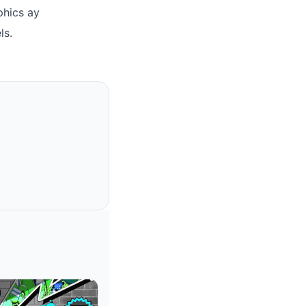
phics ay
ls.