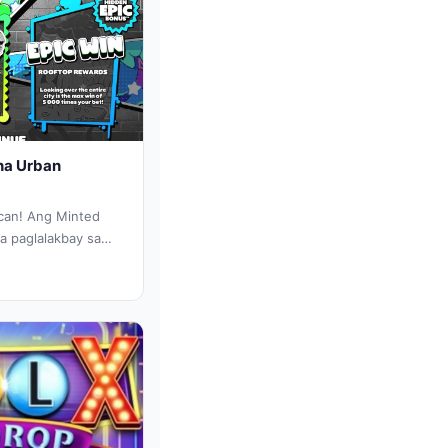
na Urban
can! Ang Minted
a paglalakbay sa