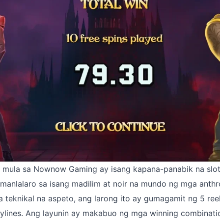
e mula sa Nownow Gaming ay isang kapana-panabik na slo
manlalaro sa isang madilim at noir na mundo ng mga anth
a teknikal na aspeto, ang larong ito ay gumagamit ng 5 ree
aylines. Ang layunin ay makabuo ng mga winning combinat