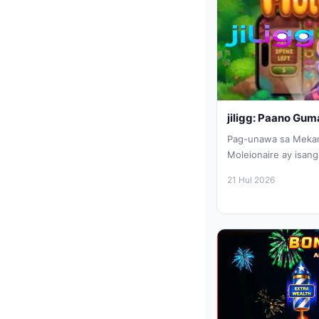
jiligg: Paano Gum
Pag-unawa sa Mekan
Moleionaire ay isan
game na inilunsad ng
21 Hul 2026