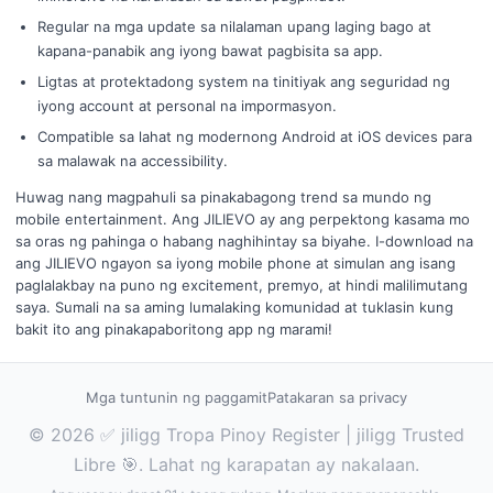
Regular na mga update sa nilalaman upang laging bago at
kapana-panabik ang iyong bawat pagbisita sa app.
Ligtas at protektadong system na tinitiyak ang seguridad ng
iyong account at personal na impormasyon.
Compatible sa lahat ng modernong Android at iOS devices para
sa malawak na accessibility.
Huwag nang magpahuli sa pinakabagong trend sa mundo ng
mobile entertainment. Ang JILIEVO ay ang perpektong kasama mo
sa oras ng pahinga o habang naghihintay sa biyahe. I-download na
ang JILIEVO ngayon sa iyong mobile phone at simulan ang isang
paglalakbay na puno ng excitement, premyo, at hindi malilimutang
saya. Sumali na sa aming lumalaking komunidad at tuklasin kung
bakit ito ang pinakapaboritong app ng marami!
Mga tuntunin ng paggamit
Patakaran sa privacy
© 2026 ✅ jiligg Tropa Pinoy Register | jiligg Trusted
Libre 🎯. Lahat ng karapatan ay nakalaan.